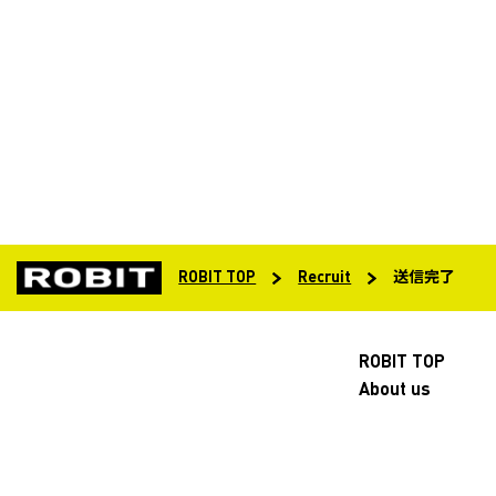
ROBIT TOP
Recruit
送信完了
ROBIT TOP
About us